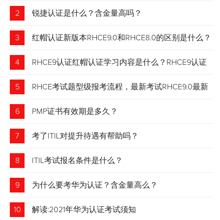
2
锐捷认证是什么？含金量高吗？
3
红帽认证新版本RHCE9.0和RHCE8.0的区别是什么？
4
RHCE9认证红帽认证学习内容是什么？RHCE9认证
介绍
5
RHCE考试题型级报考流程，最新考试RHCE9.0最新
考试 变化请悉知
6
PMP证书有效期是多久？
7
考了ITIL对提升待遇有帮助吗？
8
ITIL考试报名条件是什么？
9
为什么要考华为认证？含金量高么？
10
解读:2021年华为认证考试须知