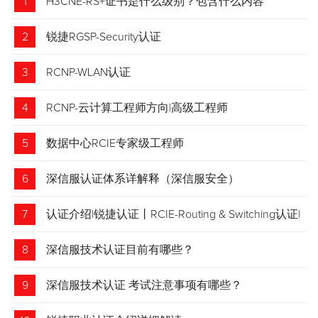
1
H3CNE-RS+证书是什么级别？包含什么内容
2
锐捷RGSP-Security认证
3
RCNP-WLAN认证
4
RCNP-云计算工程师方向|高级工程师
5
数据中心RCIE专家级工程师
6
深信服认证体系详解释（深信服安全）
7
认证介绍|锐捷认证丨RCIE-Routing & Switching认证|
专家级网络工程师
8
深信服技术认证目前有哪些？
9
深信服技术认证 考试注意事项有哪些？