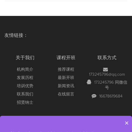
友情链接：
关于我们
课程开班
联系方式
机构简介
推荐课程
173245796@qq.com
发展历程
最新开班
173245796 同微信
培训优势
新闻资讯
号
联系我们
在线留言
16678619684
招贤纳士
×
Copyright © 2026 All Rights Reserved
【官网】青岛尚文网络/锐捷