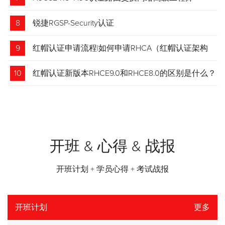
8
锐捷RGSP-Security认证
9
红帽认证申请流程|如何申请RHCA（红帽认证架构
师）证书？申请步骤请收藏！
10
红帽认证新版本RHCE9.0和RHCE8.0的区别是什么？
开班 & 心得 & 战报
开班计划 + 学员心得 + 考试战报
开班计划
更多