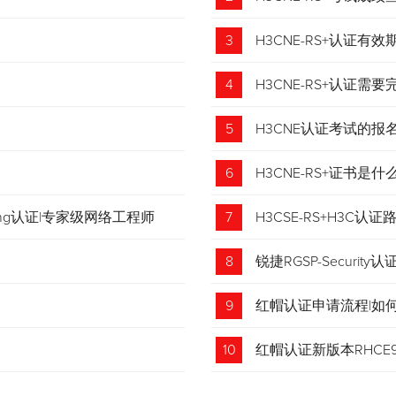
3
H3CNE-RS+认证有
4
H3CNE-RS+认证
5
H3CNE认证考试的
6
H3CNE-RS+证书
tching认证|专家级网络工程师
7
H3CSE-RS+H3C
8
锐捷RGSP-Security认
9
红帽认证申请流程|如
收藏！
10
红帽认证新版本RHCE9