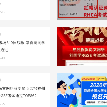
！
-15
讯
场6.10日战报-恭喜黄同学
试通过
-10
讯
文网络蔡学员-5.27号福州
GSE考试通过TOP862
5-27