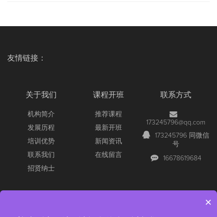
友情链接：
关于我们
课程开班
联系方式
机构简介
推荐课程
173245796@qq.com
发展历程
最新开班
173245796 同微信
培训优势
新闻资讯
号
联系我们
在线留言
16678619684
招贤纳士
×
Copyright © 2026 All Rights Reserved
【官网】青岛尚文网络/锐捷