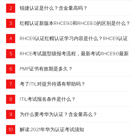
2
锐捷认证是什么？含金量高吗？
3
红帽认证新版本RHCE9.0和RHCE8.0的区别是什么？
4
RHCE9认证红帽认证学习内容是什么？RHCE9认证
介绍
5
RHCE考试题型级报考流程，最新考试RHCE9.0最新
考试 变化请悉知
6
PMP证书有效期是多久？
7
考了ITIL对提升待遇有帮助吗？
8
ITIL考试报名条件是什么？
9
为什么要考华为认证？含金量高么？
10
解读:2021年华为认证考试须知