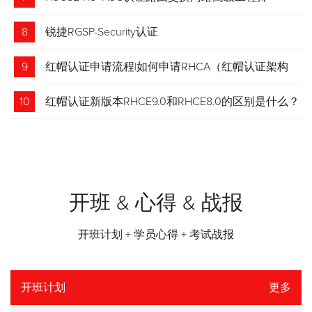
8
锐捷RGSP-Security认证
9
红帽认证申请流程|如何申请RHCA（红帽认证架构
师）证书？申请步骤请收藏！
10
红帽认证新版本RHCE9.0和RHCE8.0的区别是什么？
开班 & 心得 & 战报
开班计划 + 学员心得 + 考试战报
开班计划
更多