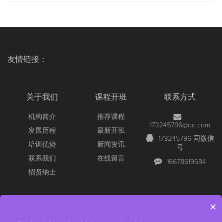
友情链接：
关于我们
课程开班
联系方式
机构简介
推荐课程
173245796@qq.com
发展历程
最新开班
173245796 同微信
培训优势
新闻资讯
号
联系我们
在线留言
16678619684
招贤纳士
×
Copyright © 2026 All Rights Reserved
【官网】青岛尚文网络/锐捷