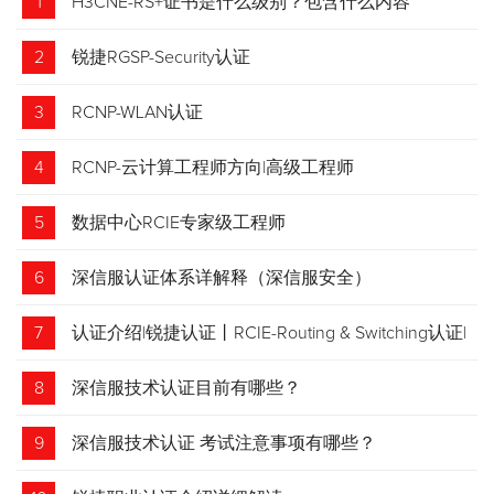
1
H3CNE-RS+证书是什么级别？包含什么内容
2
锐捷RGSP-Security认证
3
RCNP-WLAN认证
4
RCNP-云计算工程师方向|高级工程师
5
数据中心RCIE专家级工程师
6
深信服认证体系详解释（深信服安全）
7
认证介绍|锐捷认证丨RCIE-Routing & Switching认证|
专家级网络工程师
8
深信服技术认证目前有哪些？
9
深信服技术认证 考试注意事项有哪些？