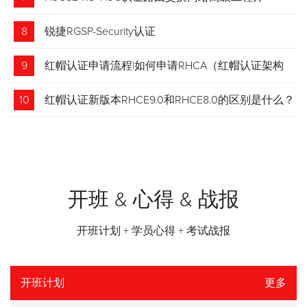
8
锐捷RGSP-Security认证
9
红帽认证申请流程|如何申请RHCA（红帽认证架构
师）证书？申请步骤请收藏！
10
红帽认证新版本RHCE9.0和RHCE8.0的区别是什么？
开班 & 心得 & 战报
开班计划 + 学员心得 + 考试战报
开班计划
更多