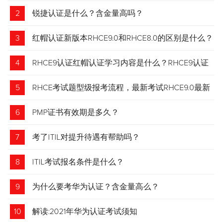
2
锐捷认证是什么？含金量高吗？
3
红帽认证新版本RHCE9.0和RHCE8.0的区别是什么？
4
RHCE9认证红帽认证学习内容是什么？RHCE9认证
介绍
5
RHCE考试题型级报考流程，最新考试RHCE9.0最新
考试 变化请悉知
6
PMP证书有效期是多久？
7
考了ITIL对提升待遇有帮助吗？
8
ITIL考试报名条件是什么？
9
为什么要考华为认证？含金量高么？
10
解读:2021年华为认证考试须知