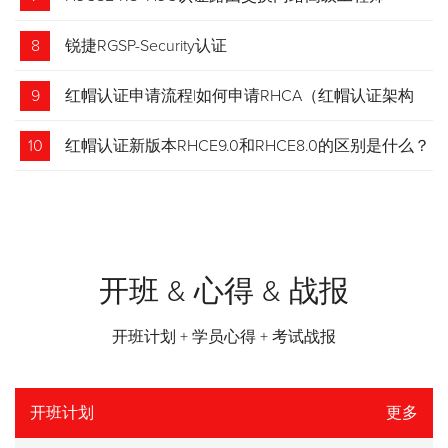
8
锐捷RGSP-Security认证
9
红帽认证申请流程|如何申请RHCA（红帽认证架构
师）证书？申请步骤请收藏！
10
红帽认证新版本RHCE9.0和RHCE8.0的区别是什么？
开班 & 心得 & 战报
开班计划 + 学员心得 + 考试战报
开班计划
更多