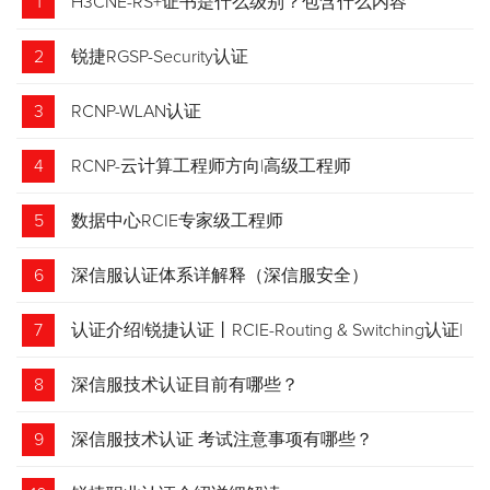
1
H3CNE-RS+证书是什么级别？包含什么内容
2
锐捷RGSP-Security认证
3
RCNP-WLAN认证
4
RCNP-云计算工程师方向|高级工程师
5
数据中心RCIE专家级工程师
6
深信服认证体系详解释（深信服安全）
7
认证介绍|锐捷认证丨RCIE-Routing & Switching认证|
专家级网络工程师
8
深信服技术认证目前有哪些？
9
深信服技术认证 考试注意事项有哪些？