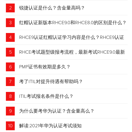
2
锐捷认证是什么？含金量高吗？
3
红帽认证新版本RHCE9.0和RHCE8.0的区别是什么？
4
RHCE9认证红帽认证学习内容是什么？RHCE9认证
介绍
5
RHCE考试题型级报考流程，最新考试RHCE9.0最新
考试 变化请悉知
6
PMP证书有效期是多久？
7
考了ITIL对提升待遇有帮助吗？
8
ITIL考试报名条件是什么？
9
为什么要考华为认证？含金量高么？
10
解读:2021年华为认证考试须知